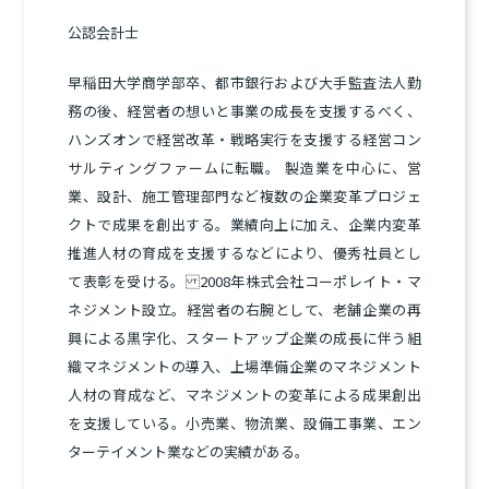
公認会計士
早稲田大学商学部卒、都市銀行および大手監査法人勤
務の後、経営者の想いと事業の成長を支援するべく、
ハンズオンで経営改革・戦略実行を支援する経営コン
サルティングファームに転職。 製造業を中心に、営
業、設計、施工管理部門など複数の企業変革プロジェ
クトで成果を創出する。業績向上に加え、企業内変革
推進人材の育成を支援するなどにより、優秀社員とし
て表彰を受ける。 2008年株式会社コーポレイト・マ
ネジメント設立。経営者の右腕として、老舗企業の再
興による黒字化、スタートアップ企業の成長に伴う組
織マネジメントの導入、上場準備企業のマネジメント
人材の育成など、マネジメントの変革による成果創出
を支援している。小売業、物流業、設備工事業、エン
ターテイメント業などの実績がある。